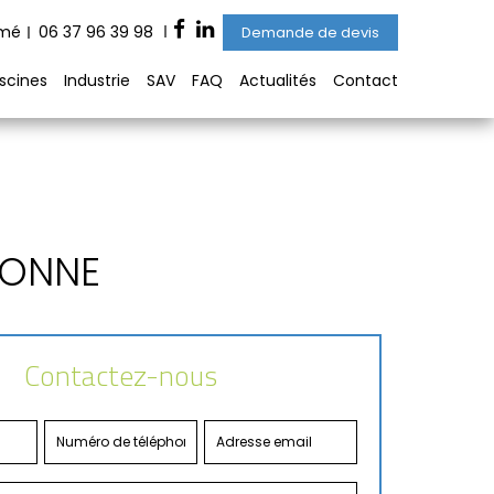
rmé
06 37 96 39 98
Demande de devis
iscines
Industrie
SAV
FAQ
Actualités
Contact
SONNE
Contactez-nous